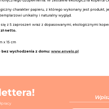
noręcznego uzupełnienia. W zestawie ekologiczna koperta C
iczny charakter papieru, z którego wykonany jest produkt, je
emplarzowi unikalny i naturalny wygląd.
 się z 5 zaproszeń wraz z dopasowanymi, ekologicznymi kopert
 zł netto.
m x 15 cm
e bez wychodzenia z domu:
www.envelo.pl
ettera!
ółpracy