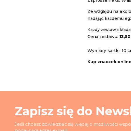
Zaproszenie do włas
Ze względu na ekolog
nadając każdemu egz
Każdy zestaw składa
Cena zestawu:
13,50
Wymiary kartki: 10 c
Kup znaczek onlin
Zapisz się do Newsl
Jeśli chcesz dowiedzieć się więcej o możliwości wsp
podaj swój adres e-mail!