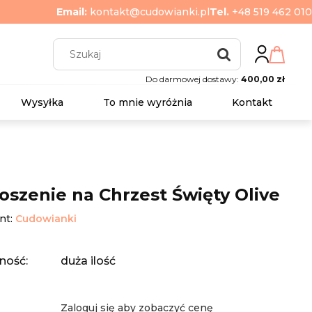
Email:
kontakt@cudowianki.pl
Tel.
+48 519 462 010
Do darmowej dostawy:
400,00 zł
Wysyłka
To mnie wyróżnia
Kontakt
oszenie na Chrzest Święty Olive
nt:
Cudowianki
ność:
duża ilość
Zaloguj się aby zobaczyć cenę