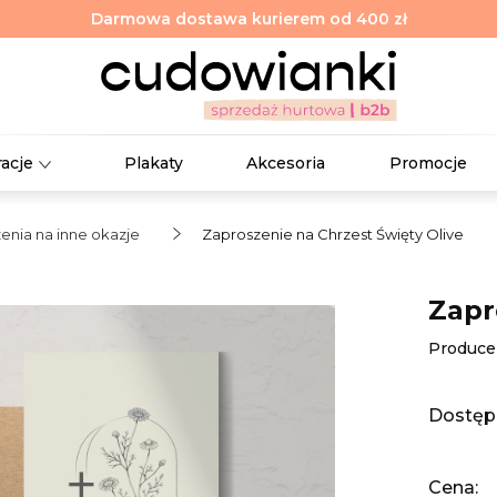
Darmowa dostawa kurierem od 400 zł
racje
Plakaty
Akcesoria
Promocje
enia na inne okazje
Zaproszenie na Chrzest Święty Olive
Zapr
Produce
Dostęp
Cena: