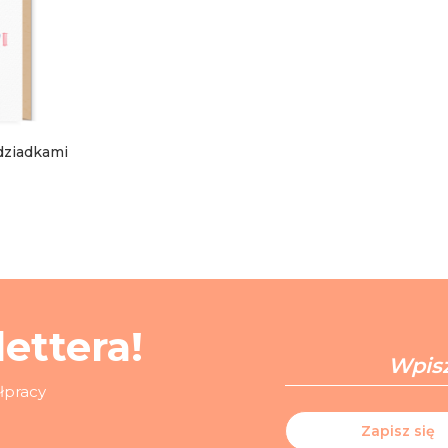
dziadkami
ettera!
ółpracy
Zapisz się