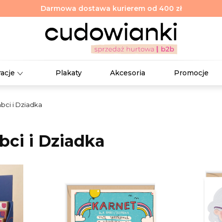
Darmowa dostawa kurierem od 400 zł
racje
Plakaty
Akcesoria
Promocje
bci i Dziadka
bci i Dziadka