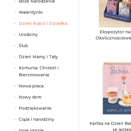
Boże Narodzenie
Walentynki
Dzień Babci i Dziadka
Ekspozytor na 
Urodziny
Okolicznościowe
Kartonowy 
Ślub
Dzień Mamy i Taty
Komunia, Chrzest i
Bierzmowanie
Nowa praca
Nowy dom
Podziękowanie
Ciąża i narodziny
Kartka na Dzień Ba
że jesteś
Inne okazje