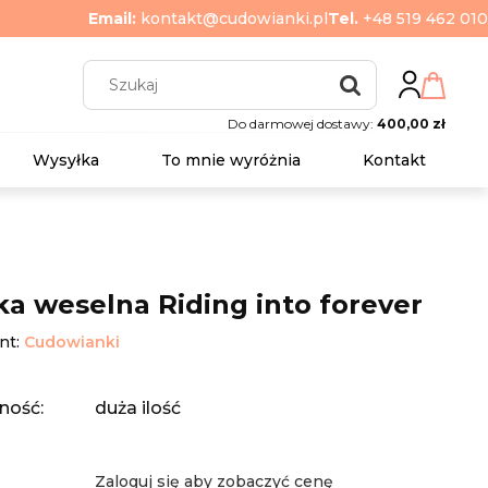
Email:
kontakt@cudowianki.pl
Tel.
+48 519 462 010
Do darmowej dostawy:
400,00 zł
Wysyłka
To mnie wyróżnia
Kontakt
ka weselna Riding into forever
nt:
Cudowianki
ność:
duża ilość
Zaloguj się aby zobaczyć cenę