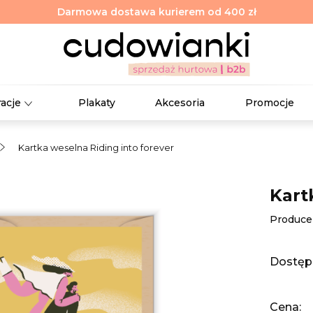
Darmowa dostawa kurierem od 400 zł
racje
Plakaty
Akcesoria
Promocje
Kartka weselna Riding into forever
Kart
Produce
Dostęp
Cena: