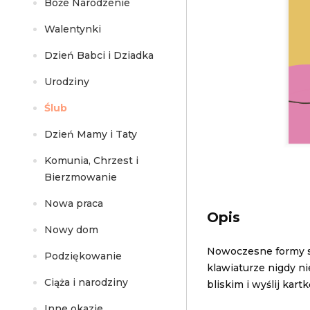
Boże Narodzenie
Walentynki
Dzień Babci i Dziadka
Urodziny
Ślub
Dzień Mamy i Taty
Komunia, Chrzest i
Bierzmowanie
Nowa praca
Opis
Nowy dom
Nowoczesne formy sk
Podziękowanie
klawiaturze nigdy ni
Ciąża i narodziny
bliskim i wyślij kartk
Inne okazje