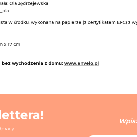
nała: Ola Jędrzejewska
_ola
usta w środku, wykonana na papierze (z certyfikatem EFC) z w
m x 17 cm
e bez wychodzenia z domu:
www.envelo.pl
ettera!
ółpracy