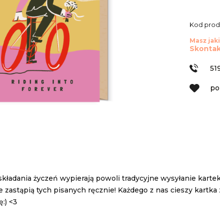
Kod prod
Masz jaki
Skontak
51
po
ładania życzeń wypierają powoli tradycyjne wysyłanie kartek
e zastąpią tych pisanych ręcznie! Każdego z nas cieszy kartk
ę:) <3