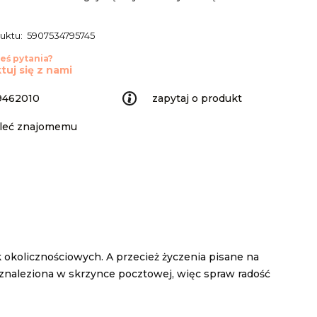
uktu:
5907534795745
eś pytania?
tuj się z nami
9462010
zapytaj o produkt
leć znajomemu
 okolicznościowych. A przecież życzenia pisane na
a znaleziona w skrzynce pocztowej, więc spraw radość