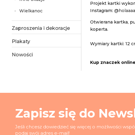
Projekt kartki wyko
Instagram:
@holaaaa
Wielkanoc
Otwierana kartka, p
Zaproszenia i dekoracje
koperta.
Plakaty
Wymiary kartki: 12 c
Nowości
Kup znaczek onlin
Zapisz się do Newsl
Jeśli chcesz dowiedzieć się więcej o możliwości wsp
podaj swój adres e-mail!