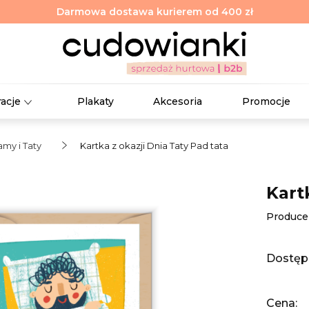
Darmowa dostawa kurierem od 400 zł
racje
Plakaty
Akcesoria
Promocje
my i Taty
Kartka z okazji Dnia Taty Pad tata
Kart
Produce
Dostęp
Cena: