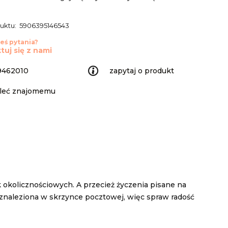
uktu:
5906395146543
eś pytania?
tuj się z nami
9462010
zapytaj o produkt
leć znajomemu
 okolicznościowych. A przecież życzenia pisane na
a znaleziona w skrzynce pocztowej, więc spraw radość