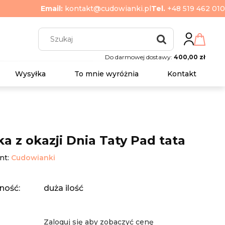
Email:
kontakt@cudowianki.pl
Tel.
+48 519 462 010
Do darmowej dostawy:
400,00 zł
Wysyłka
To mnie wyróżnia
Kontakt
ka z okazji Dnia Taty Pad tata
nt:
Cudowianki
ność:
duża ilość
Zaloguj się aby zobaczyć cenę