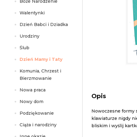
Boże Narodzenie
Walentynki
Dzień Babci i Dziadka
Urodziny
Ślub
Dzień Mamy i Taty
Komunia, Chrzest i
Bierzmowanie
Nowa praca
Opis
Nowy dom
Nowoczesne formy sk
Podziękowanie
klawiaturze nigdy ni
Ciąża i narodziny
bliskim i wyślij kartk
Inne okazje