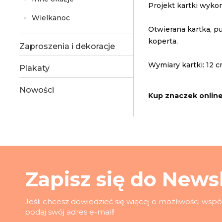
Projekt kartki wyko
Wielkanoc
Otwierana kartka, p
koperta.
Zaproszenia i dekoracje
Wymiary kartki: 12 c
Plakaty
Nowości
Kup znaczek onlin
Zapisz się do Newsl
Jeśli chcesz dowiedzieć się więcej o możliwości wsp
podaj swój adres e-mail!