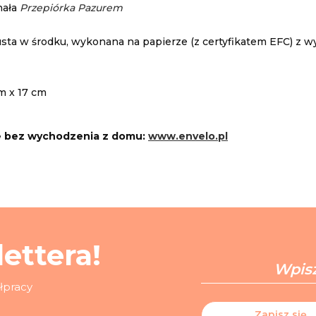
nała
Przepiórka Pazurem
usta w środku, wykonana na papierze (z certyfikatem EFC) z w
m x 17 cm
e bez wychodzenia z domu:
www.envelo.pl
ettera!
ółpracy
Zapisz się