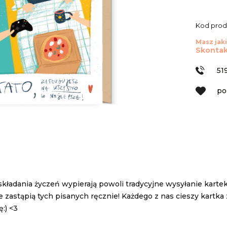
Kod prod
Masz jaki
Skontak
51
po
ładania życzeń wypierają powoli tradycyjne wysyłanie kartek
e zastąpią tych pisanych ręcznie! Każdego z nas cieszy kartk
ę:) <3