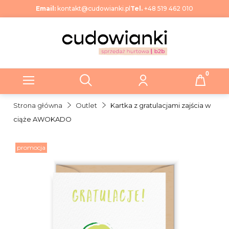
Email:
kontakt@cudowianki.pl
Tel.
+48 519 462 010
Strona główna
Outlet
Kartka z gratulacjami zajścia w
ciąże AWOKADO
promocja