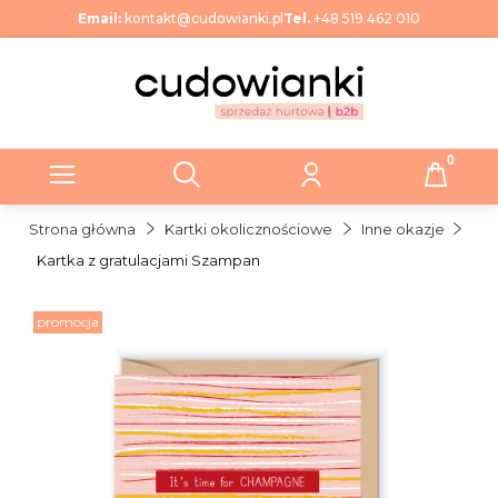
Email:
kontakt@cudowianki.pl
Tel.
+48 519 462 010
Strona główna
Kartki okolicznościowe
Inne okazje
Kartka z gratulacjami Szampan
promocja