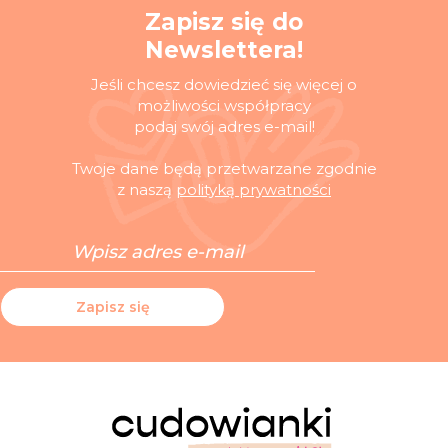
Zapisz się do
Newslettera!
Jeśli chcesz dowiedzieć się więcej o
możliwości współpracy
podaj swój adres e-mail!
Twoje dane będą przetwarzane zgodnie
z naszą
polityką prywatności
Zapisz się